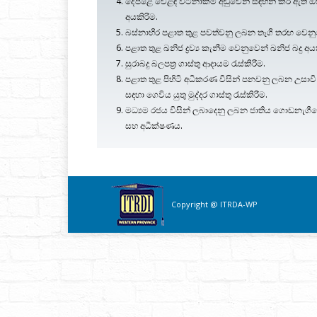
දේපළේ වෙළඳ වටිනාකම අඩුවෙන් සඳහන් කර ඇති ඔප්පු
අයකිරිම.
බස්නාහිර පළාත තුළ පවත්වනු ලබන තෑගි තරඟ වෙනුවෙ
පළාත තුළ ඛනිජ ද්‍රව්‍ය කැනීම වෙනුවෙන් ඛනිජ බදු අය
සුරාබදු බලපත්‍ර ගාස්තු ආදායම රැස්කිරීම.
පළාත තුළ පිහිටි අධිකරණ විසින් පනවනු ලබන උසාවි 
සඳහා ගෙවිය යුතු මුද්දර ගාස්තු රැස්කිරීම.
මධ්‍යම රජය විසින් ලබාදෙනු ලබන ජාතිය ගොඩනැගීමේ බ
සහ අධීක්ෂණය.
Copyright @ ITRDA-WP