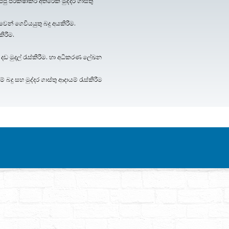
 පරීක්ෂාකර අතිරේක මුද්දර ගාස්තු
න් ගෙවියයුතු බදු අයකිරීම.
කිරීම.
දඩ මුදල් රැස්කිරීම. හා අධිකරණ ලේඛන
දු සහ මුද්දර ගාස්තු ආදායම් රැස්කිරීම