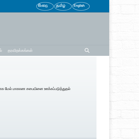
்
தரவிறக்கங்கள்
்காக மேல் மாகாண சபையினை ஊக்கப்படுத்துதல்