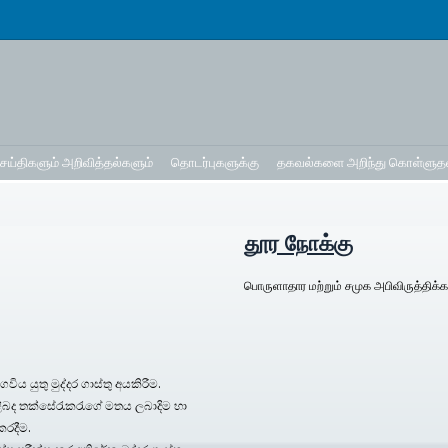
ெய்திகளும் அறிவித்தல்களும்
தொடர்புகளுக்கு
தகவல்களை அறிந்து கொள்ளுதல
தூர நோக்கு
பொருளாதார மற்றும் சமுக அபிவிருத்திக
ිය යුතු මුද්දර ගාස්තු අයකිරීම.
ිබද තක්සේරැකරැගේ මතය ලබාදිම හා
කරදීම.